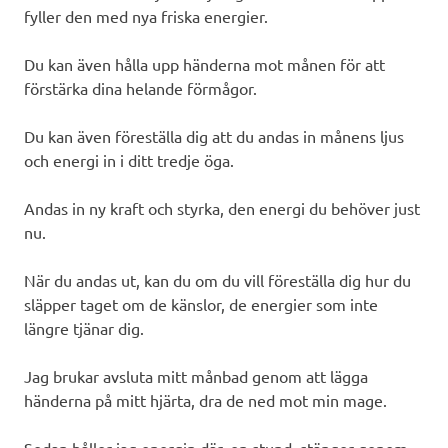
fyller den med nya friska energier.
Du kan även hålla upp händerna mot månen för att
förstärka dina helande förmågor.
Du kan även föreställa dig att du andas in månens ljus
och energi in i ditt tredje öga.
Andas in ny kraft och styrka, den energi du behöver just
nu.
När du andas ut, kan du om du vill föreställa dig hur du
släpper taget om de känslor, de energier som inte
längre tjänar dig.
Jag brukar avsluta mitt månbad genom att lägga
händerna på mitt hjärta, dra de ned mot min mage.
Sedan håller jag energin där, en stund, stänger genom