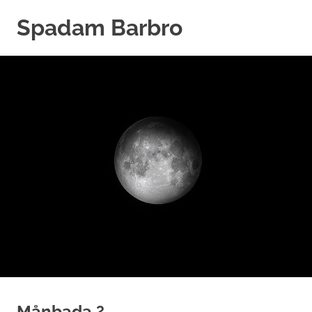
Hoppa
Spadam Barbro
till
innehåll
Månbada ?