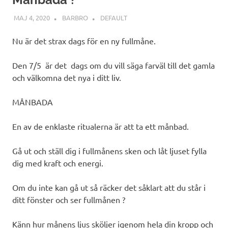
MAJ 4, 2020
BARBRO
DEFAULT
Nu är det strax dags för en ny fullmåne.
Den 7/5 är det dags om du vill säga farväl till det gamla
och välkomna det nya i ditt liv.
MÅNBADA
En av de enklaste ritualerna är att ta ett månbad.
Gå ut och ställ dig i fullmånens sken och låt ljuset fylla
dig med kraft och energi.
Om du inte kan gå ut så räcker det såklart att du står i
ditt fönster och ser fullmånen ?
Känn hur månens ljus sköljer igenom hela din kropp och