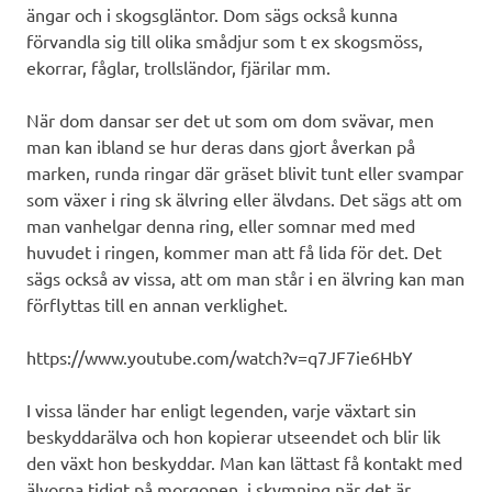
ängar och i skogsgläntor. Dom sägs också kunna
förvandla sig till olika smådjur som t ex skogsmöss,
ekorrar, fåglar, trollsländor, fjärilar mm.
När dom dansar ser det ut som om dom svävar, men
man kan ibland se hur deras dans gjort åverkan på
marken, runda ringar där gräset blivit tunt eller svampar
som växer i ring sk älvring eller älvdans. Det sägs att om
man vanhelgar denna ring, eller somnar med med
huvudet i ringen, kommer man att få lida för det. Det
sägs också av vissa, att om man står i en älvring kan man
förflyttas till en annan verklighet.
https://www.youtube.com/watch?v=q7JF7ie6HbY
I vissa länder har enligt legenden, varje växtart sin
beskyddarälva och hon kopierar utseendet och blir lik
den växt hon beskyddar. Man kan lättast få kontakt med
älvorna tidigt på morgonen, i skymning när det är