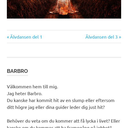
Föregående
Nästa
Inläggsnavigering
Älvdansen del 1
Älvdansen del 3
inlägg:
inlägg:
BARBRO
Välkommen hem till mig.
Jag heter Barbro.
Du kanske har kommit hit av en slump eller eftersom
ditt högre jag eller dina guider leder dig just hit?
Behöver du veta om du kommer att få lycka i livet? Eller
kanske om du kommer att ha framogång på jobbet?