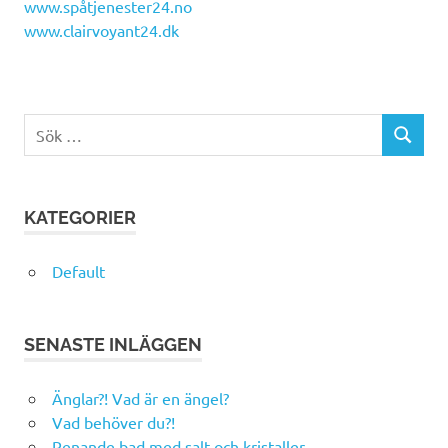
www.spåtjenester24.no
www.clairvoyant24.dk
Sök
SÖK
efter:
KATEGORIER
Default
SENASTE INLÄGGEN
Änglar?! Vad är en ängel?
Vad behöver du?!
Renande bad med salt och kristaller