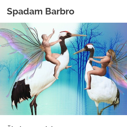
Hoppa
Spadam Barbro
till
innehåll