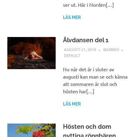
ser ut. Här i Norden[…]
LÄS MER
Älvdansen del 1
AUGUSTI 21, 2019
BARBRO
DEFAULT
Nu när det är i sluter av
augusti kan man se och känna
att sommaren är slut och
hösten har[…]
LÄS MER
Hösten och dom
nyttiga rönnbären