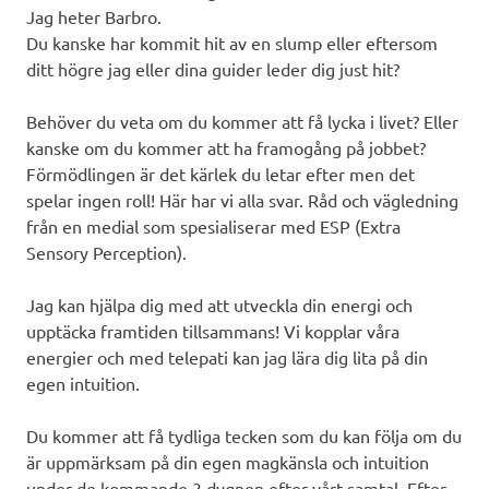
Jag heter Barbro.
Du kanske har kommit hit av en slump eller eftersom
ditt högre jag eller dina guider leder dig just hit?
Behöver du veta om du kommer att få lycka i livet? Eller
kanske om du kommer att ha framogång på jobbet?
Förmödlingen är det kärlek du letar efter men det
spelar ingen roll! Här har vi alla svar. Råd och vägledning
från en medial som spesialiserar med ESP (Extra
Sensory Perception).
Jag kan hjälpa dig med att utveckla din energi och
upptäcka framtiden tillsammans! Vi kopplar våra
energier och med telepati kan jag lära dig lita på din
egen intuition.
Du kommer att få tydliga tecken som du kan följa om du
är uppmärksam på din egen magkänsla och intuition
under de kommande 3 dygnen efter vårt samtal. Efter