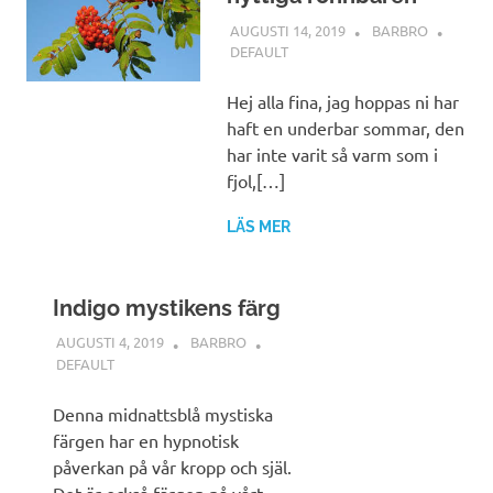
AUGUSTI 14, 2019
BARBRO
DEFAULT
Hej alla fina, jag hoppas ni har
haft en underbar sommar, den
har inte varit så varm som i
fjol,[…]
LÄS MER
Indigo mystikens färg
AUGUSTI 4, 2019
BARBRO
DEFAULT
Denna midnattsblå mystiska
färgen har en hypnotisk
påverkan på vår kropp och själ.
Det är också färgen på vårt