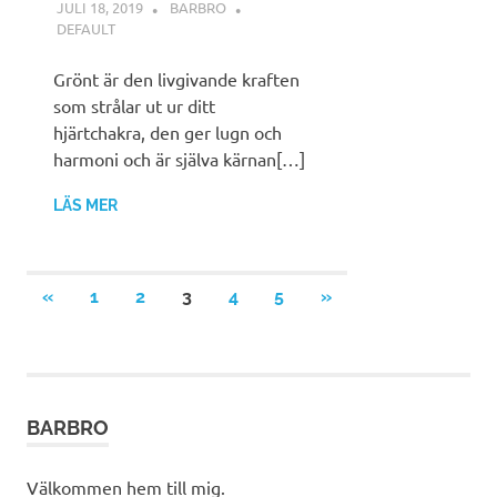
JULI 18, 2019
BARBRO
DEFAULT
Grönt är den livgivande kraften
som strålar ut ur ditt
hjärtchakra, den ger lugn och
harmoni och är själva kärnan[…]
LÄS MER
Sidnumrering
FÖREGÅENDE
NÄSTA
«
1
2
3
4
5
»
INLÄGG
INLÄGG
för
inlägg
BARBRO
Välkommen hem till mig.