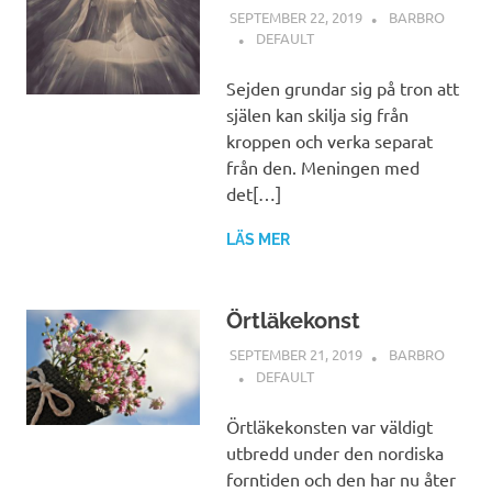
SEPTEMBER 22, 2019
BARBRO
DEFAULT
Sejden grundar sig på tron att
själen kan skilja sig från
kroppen och verka separat
från den. Meningen med
det[…]
LÄS MER
Örtläkekonst
SEPTEMBER 21, 2019
BARBRO
DEFAULT
Örtläkekonsten var väldigt
utbredd under den nordiska
forntiden och den har nu åter