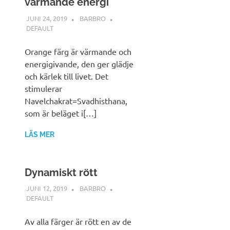
värmande energi
JUNI 24, 2019
BARBRO
DEFAULT
Orange färg är värmande och
energigivande, den ger glädje
och kärlek till livet. Det
stimulerar
Navelchakrat=Svadhisthana,
som är beläget i[…]
LÄS MER
Dynamiskt rött
JUNI 12, 2019
BARBRO
DEFAULT
Av alla färger är rött en av de