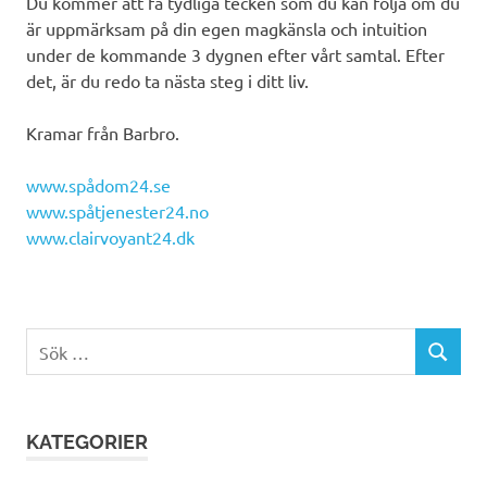
Du kommer att få tydliga tecken som du kan följa om du
är uppmärksam på din egen magkänsla och intuition
under de kommande 3 dygnen efter vårt samtal. Efter
det, är du redo ta nästa steg i ditt liv.
Kramar från Barbro.
www.spådom24.se
www.spåtjenester24.no
www.clairvoyant24.dk
Sök
SÖK
efter:
KATEGORIER