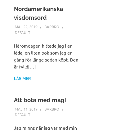
Nordamerikanska
visdomsord
MAJ 22, 2019
BARBRO
DEFAULT
Häromdagen hittade jag i en
låda, en liten bok som jag en
gång för länge sedan köpt. Den
är fylld[…]
LÄS MER
Att bota med magi
MAJ 11, 2019
BARBRO
DEFAULT
Jag minns när jag var med min