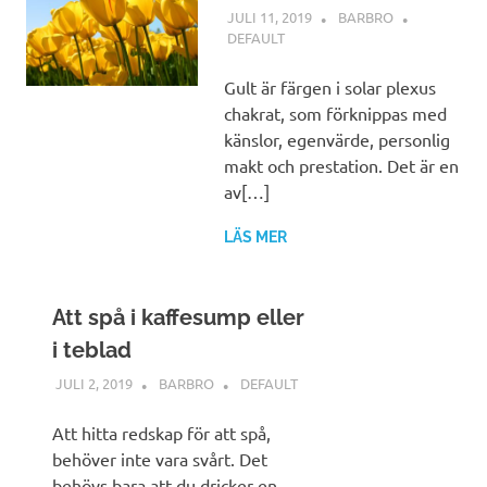
JULI 11, 2019
BARBRO
DEFAULT
Gult är färgen i solar plexus
chakrat, som förknippas med
känslor, egenvärde, personlig
makt och prestation. Det är en
av[…]
LÄS MER
Att spå i kaffesump eller
i teblad
JULI 2, 2019
BARBRO
DEFAULT
Att hitta redskap för att spå,
behöver inte vara svårt. Det
behövs bara att du dricker en