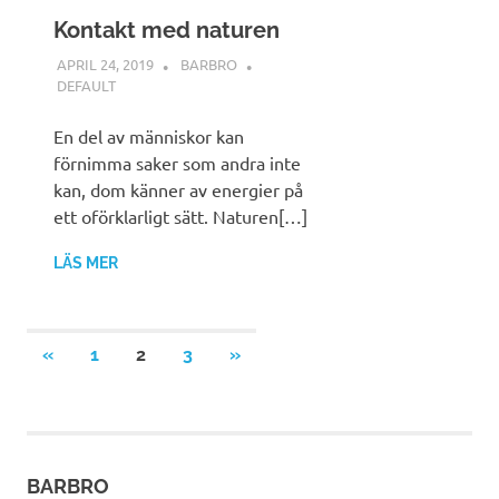
Kontakt med naturen
APRIL 24, 2019
BARBRO
DEFAULT
En del av människor kan
förnimma saker som andra inte
kan, dom känner av energier på
ett oförklarligt sätt. Naturen[…]
LÄS MER
Sidnumrering
FÖREGÅENDE
NÄSTA
«
1
2
3
»
INLÄGG
INLÄGG
för
inlägg
BARBRO